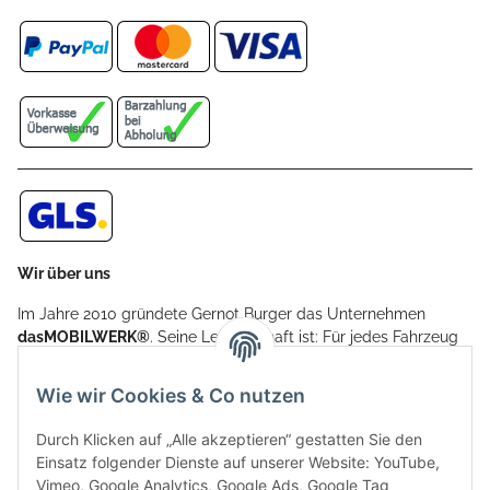
Wir über uns
Im Jahre 2010 gründete Gernot Burger das Unternehmen
dasMOBILWERK®
. Seine Leidenschaft ist: Für jedes Fahrzeug
ein Car Cover anzubieten - passgenau und individuell.
Aufgrund der vielen positiven Kundenrückmeldungen kamen
Wie wir Cookies & Co nutzen
weitere Produkte, wie Reifenschuhe, Hardtopständer hinzu.
Seine Reifenschoner werden in Deutschland produziert und
Durch Klicken auf „Alle akzeptieren“ gestatten Sie den
sind mit hochwertigen Techniken und Materialien gefertigt.
Einsatz folgender Dienste auf unserer Website: YouTube,
Vimeo, Google Analytics, Google Ads, Google Tag