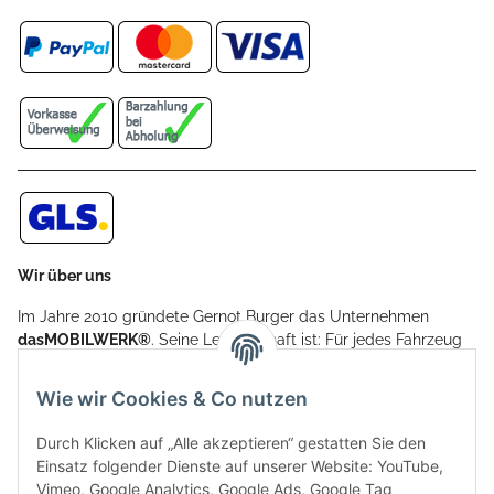
Wir über uns
Im Jahre 2010 gründete Gernot Burger das Unternehmen
dasMOBILWERK®
. Seine Leidenschaft ist: Für jedes Fahrzeug
ein Car Cover anzubieten - passgenau und individuell.
Aufgrund der vielen positiven Kundenrückmeldungen kamen
Wie wir Cookies & Co nutzen
weitere Produkte, wie Reifenschuhe, Hardtopständer hinzu.
Seine Reifenschoner werden in Deutschland produziert und
Durch Klicken auf „Alle akzeptieren“ gestatten Sie den
sind mit hochwertigen Techniken und Materialien gefertigt.
Einsatz folgender Dienste auf unserer Website: YouTube,
Vimeo, Google Analytics, Google Ads, Google Tag