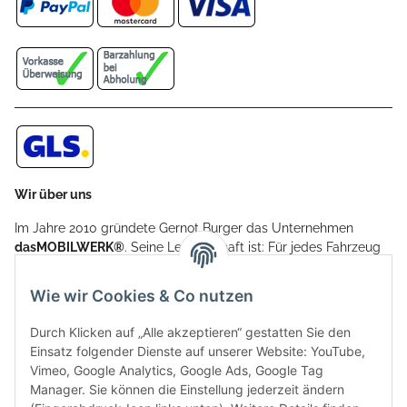
Wir über uns
Im Jahre 2010 gründete Gernot Burger das Unternehmen
dasMOBILWERK®
. Seine Leidenschaft ist: Für jedes Fahrzeug
ein Car Cover anzubieten - passgenau und individuell.
Aufgrund der vielen positiven Kundenrückmeldungen kamen
Wie wir Cookies & Co nutzen
weitere Produkte, wie Reifenschuhe, Hardtopständer hinzu.
Seine Reifenschoner werden in Deutschland produziert und
Durch Klicken auf „Alle akzeptieren“ gestatten Sie den
sind mit hochwertigen Techniken und Materialien gefertigt.
Einsatz folgender Dienste auf unserer Website: YouTube,
Vimeo, Google Analytics, Google Ads, Google Tag
dasMOBILWERK® ist seit der Gründung ein
Manager. Sie können die Einstellung jederzeit ändern
Familienunternehmen, welches sich seit 2010 auf