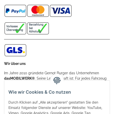
Wir über uns
Im Jahre 2010 gründete Gernot Burger das Unternehmen
dasMOBILWERK®
. Seine Leidenschaft ist: Für jedes Fahrzeug
ein Car Cover anzubieten - passgenau und individuell.
Aufgrund der vielen positiven Kundenrückmeldungen kamen
Wie wir Cookies & Co nutzen
weitere Produkte, wie Reifenschuhe, Hardtopständer hinzu.
Seine Reifenschoner werden in Deutschland produziert und
Durch Klicken auf „Alle akzeptieren“ gestatten Sie den
sind mit hochwertigen Techniken und Materialien gefertigt.
Einsatz folgender Dienste auf unserer Website: YouTube,
Vimeo, Google Analytics, Google Ads, Google Tag