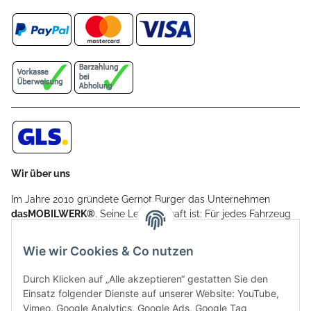
Wir über uns
Im Jahre 2010 gründete Gernot Burger das Unternehmen
dasMOBILWERK®
. Seine Leidenschaft ist: Für jedes Fahrzeug
ein Car Cover anzubieten - passgenau und individuell.
Aufgrund der vielen positiven Kundenrückmeldungen kamen
Wie wir Cookies & Co nutzen
weitere Produkte, wie Reifenschuhe, Hardtopständer hinzu.
Seine Reifenschoner werden in Deutschland produziert und
Durch Klicken auf „Alle akzeptieren“ gestatten Sie den
sind mit hochwertigen Techniken und Materialien gefertigt.
Einsatz folgender Dienste auf unserer Website: YouTube,
Vimeo, Google Analytics, Google Ads, Google Tag