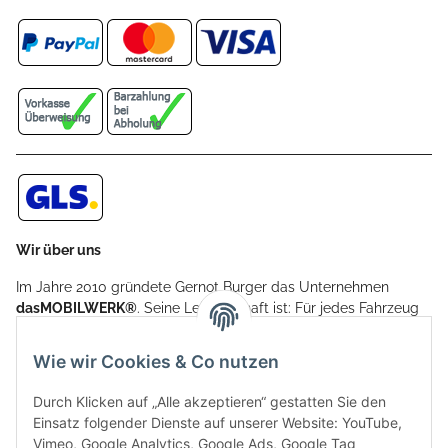
Wir über uns
Im Jahre 2010 gründete Gernot Burger das Unternehmen
dasMOBILWERK®
. Seine Leidenschaft ist: Für jedes Fahrzeug
ein Car Cover anzubieten - passgenau und individuell.
Aufgrund der vielen positiven Kundenrückmeldungen kamen
Wie wir Cookies & Co nutzen
weitere Produkte, wie Reifenschuhe, Hardtopständer hinzu.
Seine Reifenschoner werden in Deutschland produziert und
Durch Klicken auf „Alle akzeptieren“ gestatten Sie den
sind mit hochwertigen Techniken und Materialien gefertigt.
Einsatz folgender Dienste auf unserer Website: YouTube,
Vimeo, Google Analytics, Google Ads, Google Tag