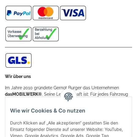
Wir über uns
Im Jahre 2010 gründete Gernot Burger das Unternehmen
dasMOBILWERK®
. Seine Leidenschaft ist: Für jedes Fahrzeug
ein Car Cover anzubieten - passgenau und individuell.
Aufgrund der vielen positiven Kundenrückmeldungen kamen
Wie wir Cookies & Co nutzen
weitere Produkte, wie Reifenschuhe, Hardtopständer hinzu.
Seine Reifenschoner werden in Deutschland produziert und
Durch Klicken auf „Alle akzeptieren“ gestatten Sie den
sind mit hochwertigen Techniken und Materialien gefertigt.
Einsatz folgender Dienste auf unserer Website: YouTube,
Vimeo, Google Analytics, Google Ads, Google Tag