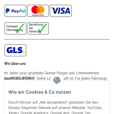
Wir über uns
Im Jahre 2010 gründete Gernot Burger das Unternehmen
dasMOBILWERK®
. Seine Leidenschaft ist: Für jedes Fahrzeug
ein Car Cover anzubieten - passgenau und individuell.
Aufgrund der vielen positiven Kundenrückmeldungen kamen
Wie wir Cookies & Co nutzen
weitere Produkte, wie Reifenschuhe, Hardtopständer hinzu.
Seine Reifenschoner werden in Deutschland produziert und
Durch Klicken auf „Alle akzeptieren“ gestatten Sie den
sind mit hochwertigen Techniken und Materialien gefertigt.
Einsatz folgender Dienste auf unserer Website: YouTube,
Vimeo, Google Analytics, Google Ads, Google Tag