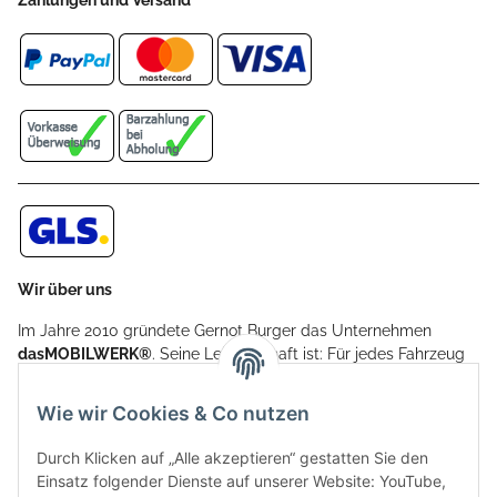
Zahlungen und Versand
Wir über uns
Im Jahre 2010 gründete Gernot Burger das Unternehmen
dasMOBILWERK®
. Seine Leidenschaft ist: Für jedes Fahrzeug
ein Car Cover anzubieten - passgenau und individuell.
Aufgrund der vielen positiven Kundenrückmeldungen kamen
Wie wir Cookies & Co nutzen
weitere Produkte, wie Reifenschuhe, Hardtopständer hinzu.
Seine Reifenschoner werden in Deutschland produziert und
Durch Klicken auf „Alle akzeptieren“ gestatten Sie den
sind mit hochwertigen Techniken und Materialien gefertigt.
Einsatz folgender Dienste auf unserer Website: YouTube,