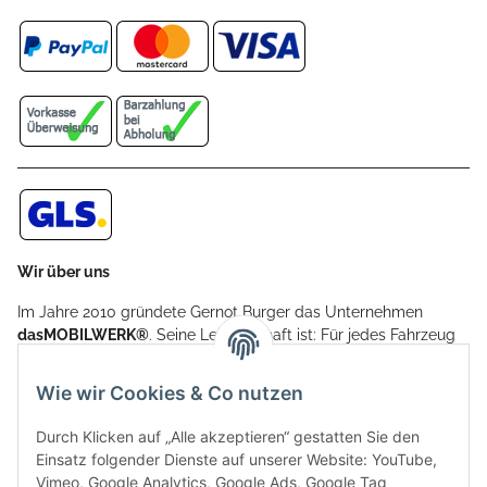
Wir über uns
Im Jahre 2010 gründete Gernot Burger das Unternehmen
dasMOBILWERK®
. Seine Leidenschaft ist: Für jedes Fahrzeug
ein Car Cover anzubieten - passgenau und individuell.
Aufgrund der vielen positiven Kundenrückmeldungen kamen
Wie wir Cookies & Co nutzen
weitere Produkte, wie Reifenschuhe, Hardtopständer hinzu.
Seine Reifenschoner werden in Deutschland produziert und
Durch Klicken auf „Alle akzeptieren“ gestatten Sie den
sind mit hochwertigen Techniken und Materialien gefertigt.
Einsatz folgender Dienste auf unserer Website: YouTube,
Vimeo, Google Analytics, Google Ads, Google Tag