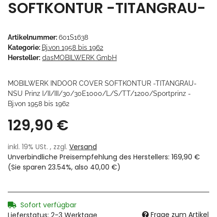
SOFTKONTUR -TITANGRAU-
Artikelnummer:
601S1638
Kategorie:
Bj.von 1958 bis 1962
Hersteller:
dasMOBILWERK GmbH
MOBILWERK INDOOR COVER SOFTKONTUR -TITANGRAU-
NSU Prinz I/II/III/30/30E1000/L/S/TT/1200/Sportprinz -
Bj.von 1958 bis 1962
129,90 €
inkl. 19% USt. , zzgl.
Versand
Unverbindliche Preisempfehlung des Herstellers
:
169,90 €
(Sie sparen
23.54%
, also
40,00 €
)
Sofort verfügbar
Frage zum Artikel
Lieferstatus: 2-3 Werktage