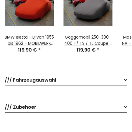
BMW Isetta - Bj.von 1955
Goggomobil 250-300-
Maz
bis 1962 - MOBILWERK
400 T/ TS / TL Coupe -
NA - 
INDOOR COVER
119,90 €
*
Bj.von 1957 bis 1969 -
119,90 €
*
- 
SOFTKONTUR -ROT-
MOBILWERK INDOOR
COV
COVER SOFTKONTUR -
TITANGRAU-
/// Fahrzeugauswahl
/// Zubehoer