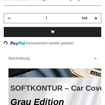
Stk
ading...
Komponenten werden geladen ...
Beschreibung