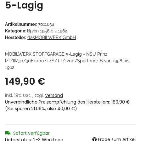
5-Lagig
Artikelnummer:
7011638
Kategorie:
Bj.von 1958 bis 1962
Hersteller:
dasMOBILWERK GmbH
MOBILWERK STOFFGARAGE 5-Lagig - NSU Prinz
I/II/III/30/30E1000/L/S/TT/1200/Sportprinz Bj.von 1958 bis
1962
149,90 €
inkl. 19% USt. , zzgl.
Versand
Unverbindliche Preisempfehlung des Herstellers
:
189,90 €
(Sie sparen
21.06%
, also
40,00 €
)
Sofort verfügbar
Frage zum Artikel
Lieferstatus: 2-3 Werktage