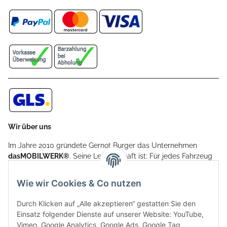
Wir über uns
Im Jahre 2010 gründete Gernot Burger das Unternehmen
dasMOBILWERK®
. Seine Leidenschaft ist: Für jedes Fahrzeug
ein Car Cover anzubieten - passgenau und individuell.
Aufgrund der vielen positiven Kundenrückmeldungen kamen
Wie wir Cookies & Co nutzen
weitere Produkte, wie Reifenschuhe, Hardtopständer hinzu.
Seine Reifenschoner werden in Deutschland produziert und
Durch Klicken auf „Alle akzeptieren“ gestatten Sie den
sind mit hochwertigen Techniken und Materialien gefertigt.
Einsatz folgender Dienste auf unserer Website: YouTube,
Vimeo, Google Analytics, Google Ads, Google Tag