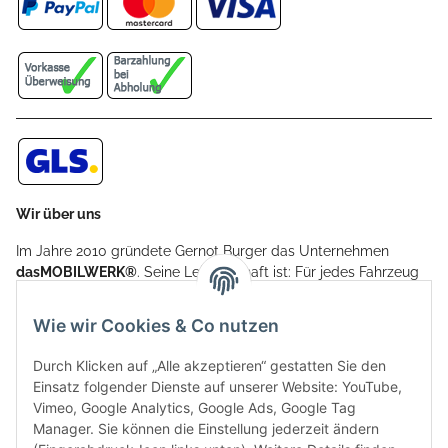
Wir über uns
Im Jahre 2010 gründete Gernot Burger das Unternehmen
dasMOBILWERK®
. Seine Leidenschaft ist: Für jedes Fahrzeug
ein Car Cover anzubieten - passgenau und individuell.
Aufgrund der vielen positiven Kundenrückmeldungen kamen
Wie wir Cookies & Co nutzen
weitere Produkte, wie Reifenschuhe, Hardtopständer hinzu.
Seine Reifenschoner werden in Deutschland produziert und
Durch Klicken auf „Alle akzeptieren“ gestatten Sie den
sind mit hochwertigen Techniken und Materialien gefertigt.
Einsatz folgender Dienste auf unserer Website: YouTube,
Vimeo, Google Analytics, Google Ads, Google Tag
dasMOBILWERK® ist seit der Gründung ein
Manager. Sie können die Einstellung jederzeit ändern
Familienunternehmen, welches sich seit 2010 auf