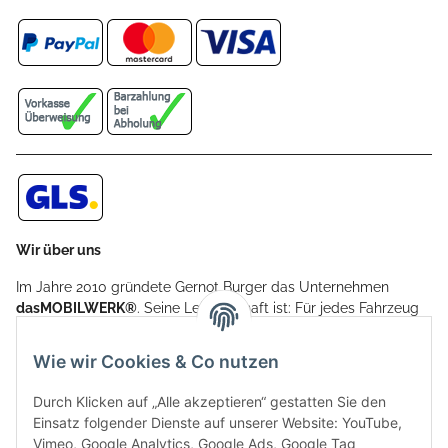
Wir über uns
Im Jahre 2010 gründete Gernot Burger das Unternehmen
dasMOBILWERK®
. Seine Leidenschaft ist: Für jedes Fahrzeug
ein Car Cover anzubieten - passgenau und individuell.
Aufgrund der vielen positiven Kundenrückmeldungen kamen
Wie wir Cookies & Co nutzen
weitere Produkte, wie Reifenschuhe, Hardtopständer hinzu.
Seine Reifenschoner werden in Deutschland produziert und
Durch Klicken auf „Alle akzeptieren“ gestatten Sie den
sind mit hochwertigen Techniken und Materialien gefertigt.
Einsatz folgender Dienste auf unserer Website: YouTube,
Vimeo, Google Analytics, Google Ads, Google Tag