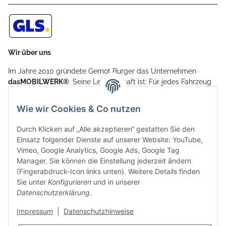
Wir über uns
Im Jahre 2010 gründete Gernot Burger das Unternehmen
dasMOBILWERK®
. Seine Leidenschaft ist: Für jedes Fahrzeug
ein Car Cover anzubieten - passgenau und individuell.
Aufgrund der vielen positiven Kundenrückmeldungen kamen
Wie wir Cookies & Co nutzen
weitere Produkte, wie Reifenschuhe, Hardtopständer hinzu.
Seine Reifenschoner werden in Deutschland produziert und
Durch Klicken auf „Alle akzeptieren“ gestatten Sie den
sind mit hochwertigen Techniken und Materialien gefertigt.
Einsatz folgender Dienste auf unserer Website: YouTube,
Vimeo, Google Analytics, Google Ads, Google Tag
dasMOBILWERK® ist seit der Gründung ein
Manager. Sie können die Einstellung jederzeit ändern
Familienunternehmen, welches sich seit 2010 auf
(Fingerabdruck-Icon links unten). Weitere Details finden
Wachstumskurs befindet. Hier haben Sie zu den üblichen
Sie unter
Konfigurieren
und in unserer
Geschäftszeiten immer einen persönlichen Ansprechpartner,
Datenschutzerklärung
.
sofern Sie Fragen rund um die Produkte von dasMOBILWERK
haben.
Impressum
|
Datenschutzhinweise