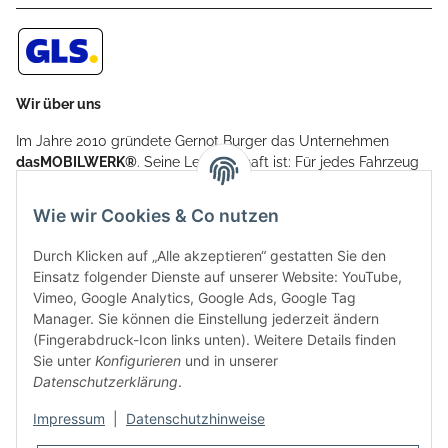
Wir über uns
Im Jahre 2010 gründete Gernot Burger das Unternehmen
dasMOBILWERK®
. Seine Leidenschaft ist: Für jedes Fahrzeug
ein Car Cover anzubieten - passgenau und individuell.
Aufgrund der vielen positiven Kundenrückmeldungen kamen
Wie wir Cookies & Co nutzen
weitere Produkte, wie Reifenschuhe, Hardtopständer hinzu.
Seine Reifenschoner werden in Deutschland produziert und
Durch Klicken auf „Alle akzeptieren“ gestatten Sie den
sind mit hochwertigen Techniken und Materialien gefertigt.
Einsatz folgender Dienste auf unserer Website: YouTube,
Vimeo, Google Analytics, Google Ads, Google Tag
dasMOBILWERK® ist seit der Gründung ein
Manager. Sie können die Einstellung jederzeit ändern
Familienunternehmen, welches sich seit 2010 auf
(Fingerabdruck-Icon links unten). Weitere Details finden
Wachstumskurs befindet. Hier haben Sie zu den üblichen
Sie unter
Konfigurieren
und in unserer
Geschäftszeiten immer einen persönlichen Ansprechpartner,
Datenschutzerklärung
.
sofern Sie Fragen rund um die Produkte von dasMOBILWERK
haben.
Impressum
|
Datenschutzhinweise