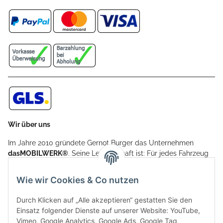
Wir über uns
Im Jahre 2010 gründete Gernot Burger das Unternehmen
dasMOBILWERK®
. Seine Leidenschaft ist: Für jedes Fahrzeug
ein Car Cover anzubieten - passgenau und individuell.
Aufgrund der vielen positiven Kundenrückmeldungen kamen
Wie wir Cookies & Co nutzen
weitere Produkte, wie Reifenschuhe, Hardtopständer hinzu.
Seine Reifenschoner werden in Deutschland produziert und
Durch Klicken auf „Alle akzeptieren“ gestatten Sie den
sind mit hochwertigen Techniken und Materialien gefertigt.
Einsatz folgender Dienste auf unserer Website: YouTube,
Vimeo, Google Analytics, Google Ads, Google Tag