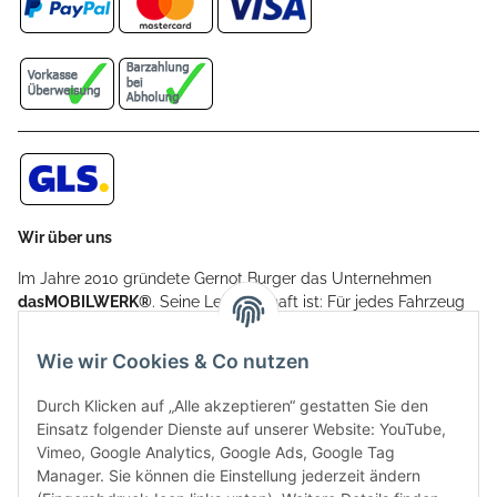
Wir über uns
Im Jahre 2010 gründete Gernot Burger das Unternehmen
dasMOBILWERK®
. Seine Leidenschaft ist: Für jedes Fahrzeug
ein Car Cover anzubieten - passgenau und individuell.
Aufgrund der vielen positiven Kundenrückmeldungen kamen
Wie wir Cookies & Co nutzen
weitere Produkte, wie Reifenschuhe, Hardtopständer hinzu.
Seine Reifenschoner werden in Deutschland produziert und
Durch Klicken auf „Alle akzeptieren“ gestatten Sie den
sind mit hochwertigen Techniken und Materialien gefertigt.
Einsatz folgender Dienste auf unserer Website: YouTube,
Vimeo, Google Analytics, Google Ads, Google Tag
dasMOBILWERK® ist seit der Gründung ein
Manager. Sie können die Einstellung jederzeit ändern
Familienunternehmen, welches sich seit 2010 auf