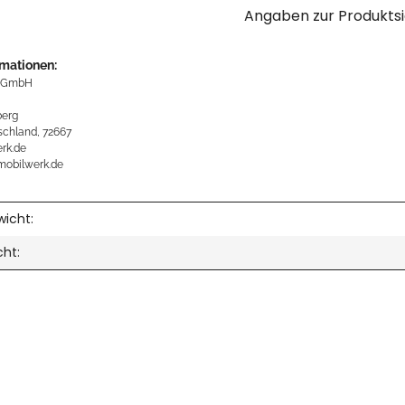
Angaben zur Produktsi
rmationen:
 GmbH
erg
schland, 72667
rk.de
mobilwerk.de
icht:
cht: