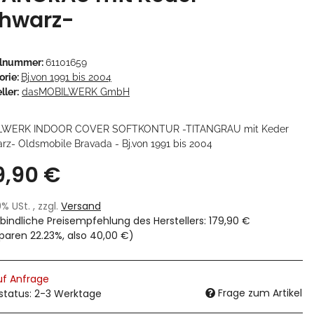
hwarz-
elnummer:
61101659
orie:
Bj.von 1991 bis 2004
ller:
dasMOBILWERK GmbH
LWERK INDOOR COVER SOFTKONTUR -TITANGRAU mit Keder
rz- Oldsmobile Bravada - Bj.von 1991 bis 2004
9,90 €
19% USt. , zzgl.
Versand
bindliche Preisempfehlung des Herstellers
:
179,90 €
sparen
22.23%
, also
40,00 €
)
uf Anfrage
Frage zum Artikel
rstatus: 2-3 Werktage