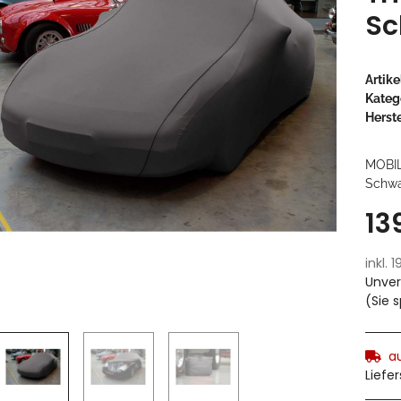
Sc
Artik
Kateg
Herste
MOBI
Schwa
13
inkl. 
Unver
(Sie 
a
Liefe