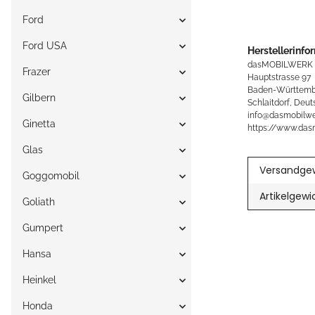
Ford
Ford USA
Herstellerinfo
dasMOBILWERK
Frazer
Hauptstrasse 97
Baden-Württemb
Gilbern
Schlaitdorf, Deut
info@dasmobilwe
Ginetta
https://www.das
Glas
Versandgew
Goggomobil
Artikelgewi
Goliath
Gumpert
Hansa
Heinkel
Honda