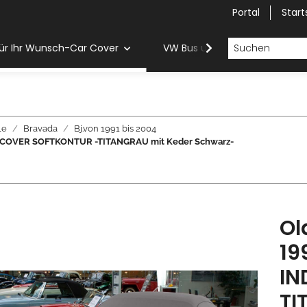
Portal
Start
ür Ihr Wunsch-Car Cover
VW Bus und Van Car Cover
le
Bravada
Bj.von 1991 bis 2004
OR COVER SOFTKONTUR -TITANGRAU mit Keder Schwarz-
Ol
19
IN
TI