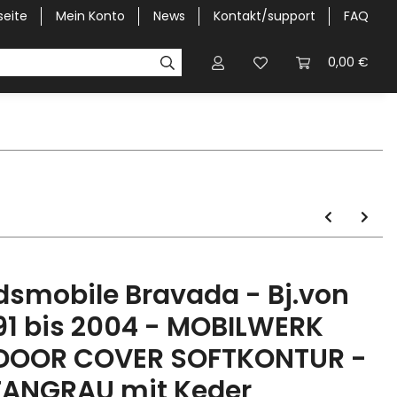
seite
Mein Konto
News
Kontakt/support
FAQ
Pick-Up Car Cover
Halbgaragen / Kapuzen nach Größ
0,00 €
dsmobile Bravada - Bj.von
91 bis 2004 - MOBILWERK
DOOR COVER SOFTKONTUR -
TANGRAU mit Keder