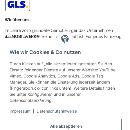
Wir über uns
Im Jahre 2010 gründete Gernot Burger das Unternehmen
dasMOBILWERK®
. Seine Leidenschaft ist: Für jedes Fahrzeug
ein Car Cover anzubieten - passgenau und individuell.
Aufgrund der vielen positiven Kundenrückmeldungen kamen
Wie wir Cookies & Co nutzen
weitere Produkte, wie Reifenschuhe, Hardtopständer hinzu.
Seine Reifenschoner werden in Deutschland produziert und
Durch Klicken auf „Alle akzeptieren“ gestatten Sie den
sind mit hochwertigen Techniken und Materialien gefertigt.
Einsatz folgender Dienste auf unserer Website: YouTube,
Vimeo, Google Analytics, Google Ads, Google Tag
dasMOBILWERK® ist seit der Gründung ein
Manager. Sie können die Einstellung jederzeit ändern
Familienunternehmen, welches sich seit 2010 auf
(Fingerabdruck-Icon links unten). Weitere Details finden
Wachstumskurs befindet. Hier haben Sie zu den üblichen
Sie unter
Konfigurieren
und in unserer
Geschäftszeiten immer einen persönlichen Ansprechpartner,
Datenschutzerklärung
.
sofern Sie Fragen rund um die Produkte von dasMOBILWERK
haben.
Impressum
|
Datenschutzhinweise
Alle akzeptieren