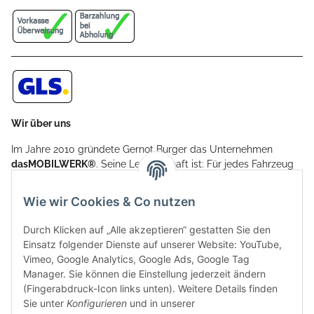
Wir über uns
Im Jahre 2010 gründete Gernot Burger das Unternehmen
dasMOBILWERK®
. Seine Leidenschaft ist: Für jedes Fahrzeug
ein Car Cover anzubieten - passgenau und individuell.
Aufgrund der vielen positiven Kundenrückmeldungen kamen
Wie wir Cookies & Co nutzen
weitere Produkte, wie Reifenschuhe, Hardtopständer hinzu.
Seine Reifenschoner werden in Deutschland produziert und
Durch Klicken auf „Alle akzeptieren“ gestatten Sie den
sind mit hochwertigen Techniken und Materialien gefertigt.
Einsatz folgender Dienste auf unserer Website: YouTube,
Vimeo, Google Analytics, Google Ads, Google Tag
dasMOBILWERK® ist seit der Gründung ein
Manager. Sie können die Einstellung jederzeit ändern
Familienunternehmen, welches sich seit 2010 auf
(Fingerabdruck-Icon links unten). Weitere Details finden
Wachstumskurs befindet. Hier haben Sie zu den üblichen
Sie unter
Konfigurieren
und in unserer
Geschäftszeiten immer einen persönlichen Ansprechpartner,