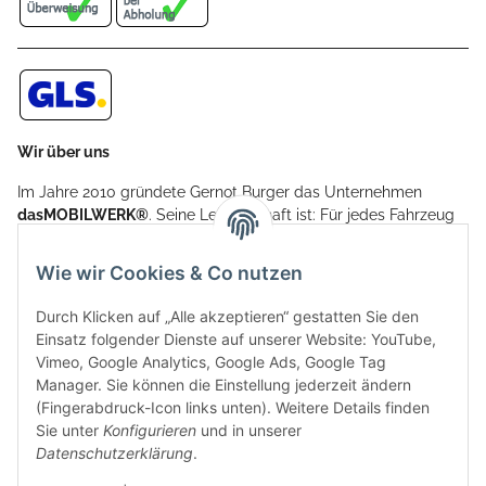
Wir über uns
Im Jahre 2010 gründete Gernot Burger das Unternehmen
dasMOBILWERK®
. Seine Leidenschaft ist: Für jedes Fahrzeug
ein Car Cover anzubieten - passgenau und individuell.
Aufgrund der vielen positiven Kundenrückmeldungen kamen
Wie wir Cookies & Co nutzen
weitere Produkte, wie Reifenschuhe, Hardtopständer hinzu.
Seine Reifenschoner werden in Deutschland produziert und
Durch Klicken auf „Alle akzeptieren“ gestatten Sie den
sind mit hochwertigen Techniken und Materialien gefertigt.
Einsatz folgender Dienste auf unserer Website: YouTube,
Vimeo, Google Analytics, Google Ads, Google Tag
dasMOBILWERK® ist seit der Gründung ein
Manager. Sie können die Einstellung jederzeit ändern
Familienunternehmen, welches sich seit 2010 auf
(Fingerabdruck-Icon links unten). Weitere Details finden
Wachstumskurs befindet. Hier haben Sie zu den üblichen
Sie unter
Konfigurieren
und in unserer
Geschäftszeiten immer einen persönlichen Ansprechpartner,
Datenschutzerklärung
.
sofern Sie Fragen rund um die Produkte von dasMOBILWERK
haben.