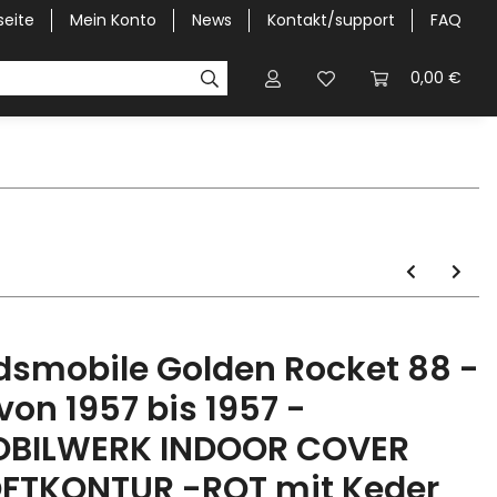
seite
Mein Konto
News
Kontakt/support
FAQ
Pick-Up Car Cover
Halbgaragen / Kapuzen nach Größ
0,00 €
dsmobile Golden Rocket 88 -
.von 1957 bis 1957 -
BILWERK INDOOR COVER
FTKONTUR -ROT mit Keder