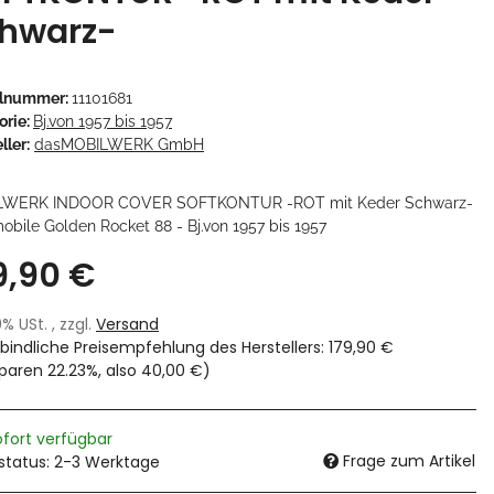
hwarz-
elnummer:
11101681
orie:
Bj.von 1957 bis 1957
ller:
dasMOBILWERK GmbH
LWERK INDOOR COVER SOFTKONTUR -ROT mit Keder Schwarz-
obile Golden Rocket 88 - Bj.von 1957 bis 1957
9,90 €
19% USt. , zzgl.
Versand
bindliche Preisempfehlung des Herstellers
:
179,90 €
sparen
22.23%
, also
40,00 €
)
ofort verfügbar
Frage zum Artikel
rstatus: 2-3 Werktage