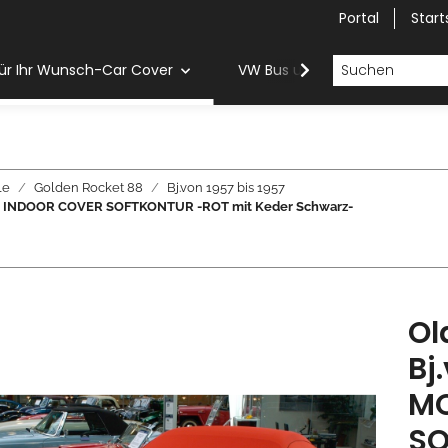
Portal
Start
ür Ihr Wunsch-Car Cover
VW Bus und Van Car Cover
le
Golden Rocket 88
Bj.von 1957 bis 1957
WERK INDOOR COVER SOFTKONTUR -ROT mit Keder Schwarz-
Ol
Bj
MO
SO