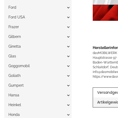
Ford
Ford USA
Frazer
Gilbern
Ginetta
Herstellerinfo
dasMOBILWERK
Glas
Hauptstrasse 97
Baden-Württemb
Goggomobil
Schlaitdorf, Deut
info@dasmobilwe
Goliath
https://www.das
Gumpert
Versandgew
Hansa
Artikelgewi
Heinkel
Honda