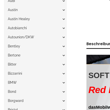
Audi
Austin
Austin Healey
Autobianchi
Autounion/DKW
Beschreibu
Bentley
Bertone
Bitter
Bizzarrini
BMW
Bond
Borgward
Bristol