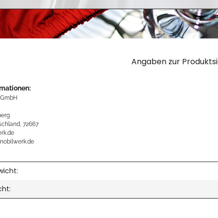
Angaben zur Produktsi
rmationen:
 GmbH
erg
schland, 72667
rk.de
mobilwerk.de
icht:
cht: