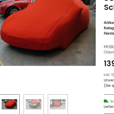
Sc
Artik
Kateg
Herste
MOBI
Oldsm
13
inkl. 
Unver
(Sie 
S
Liefe