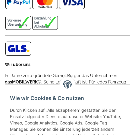
Wir über uns
Im Jahre 2010 gründete Gernot Burger das Unternehmen
dasMOBILWERK®
. Seine Leidenschaft ist: Für jedes Fahrzeug
ein Car Cover anzubieten - passgenau und individuell.
Aufgrund der vielen positiven Kundenrückmeldungen kamen
Wie wir Cookies & Co nutzen
weitere Produkte, wie Reifenschuhe, Hardtopständer hinzu.
Seine Reifenschoner werden in Deutschland produziert und
Durch Klicken auf „Alle akzeptieren“ gestatten Sie den
sind mit hochwertigen Techniken und Materialien gefertigt.
Einsatz folgender Dienste auf unserer Website: YouTube,
Vimeo, Google Analytics, Google Ads, Google Tag
dasMOBILWERK® ist seit der Gründung ein
Manager. Sie können die Einstellung jederzeit ändern
Familienunternehmen, welches sich seit 2010 auf