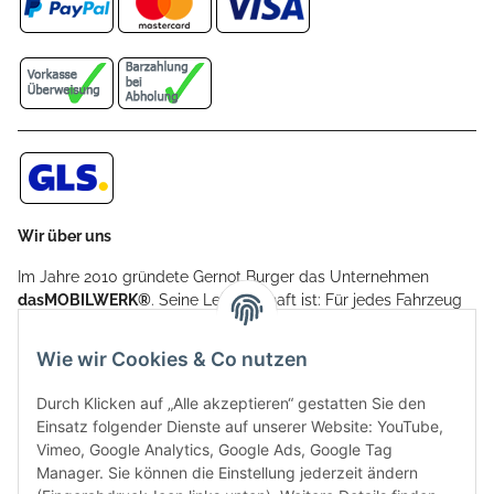
Wir über uns
Im Jahre 2010 gründete Gernot Burger das Unternehmen
dasMOBILWERK®
. Seine Leidenschaft ist: Für jedes Fahrzeug
ein Car Cover anzubieten - passgenau und individuell.
Aufgrund der vielen positiven Kundenrückmeldungen kamen
Wie wir Cookies & Co nutzen
weitere Produkte, wie Reifenschuhe, Hardtopständer hinzu.
Seine Reifenschoner werden in Deutschland produziert und
Durch Klicken auf „Alle akzeptieren“ gestatten Sie den
sind mit hochwertigen Techniken und Materialien gefertigt.
Einsatz folgender Dienste auf unserer Website: YouTube,
Vimeo, Google Analytics, Google Ads, Google Tag
dasMOBILWERK® ist seit der Gründung ein
Manager. Sie können die Einstellung jederzeit ändern
Familienunternehmen, welches sich seit 2010 auf