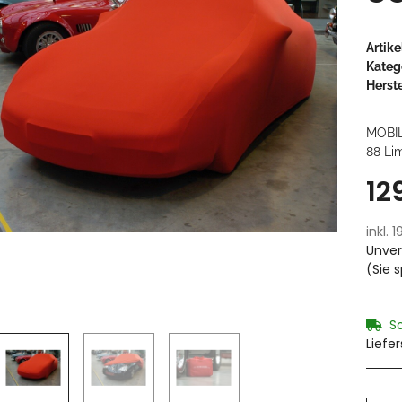
Artik
Kateg
Herste
MOBI
88 Lim
12
inkl. 
Unver
(Sie 
S
Liefe