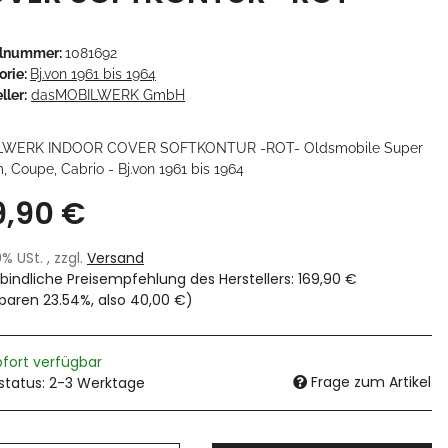
elnummer:
1081692
orie:
Bj.von 1961 bis 1964
ller:
dasMOBILWERK GmbH
LWERK INDOOR COVER SOFTKONTUR -ROT- Oldsmobile Super
, Coupe, Cabrio - Bj.von 1961 bis 1964
9,90 €
19% USt. , zzgl.
Versand
bindliche Preisempfehlung des Herstellers
:
169,90 €
sparen
23.54%
, also
40,00 €
)
ofort verfügbar
Frage zum Artikel
rstatus: 2-3 Werktage