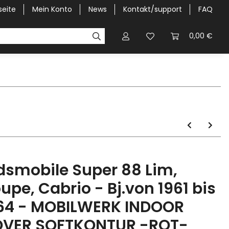
seite
Mein Konto
News
Kontakt/support
FAQ
Pick-Up Car Cover
Halbgaragen / Kapuzen nach Größ
0,00 €
dsmobile Super 88 Lim,
upe, Cabrio - Bj.von 1961 bis
64 - MOBILWERK INDOOR
VER SOFTKONTUR -ROT-