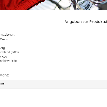
Angaben zur Produktsi
rmationen:
 GmbH
erg
schland, 72667
rk.de
mobilwerk.de
icht:
cht: