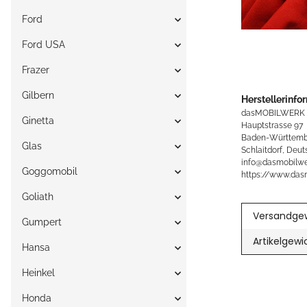
Ford
Ford USA
Frazer
Gilbern
Herstellerinfo
dasMOBILWERK
Ginetta
Hauptstrasse 97
Baden-Württemb
Glas
Schlaitdorf, Deut
info@dasmobilwe
Goggomobil
https://www.das
Goliath
Versandgew
Gumpert
Artikelgewi
Hansa
Heinkel
Honda