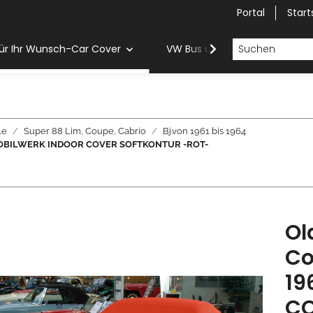
Portal
Start
ür Ihr Wunsch-Car Cover
VW Bus und Van Car Cover
le
Super 88 Lim, Coupe, Cabrio
Bj.von 1961 bis 1964
64 - MOBILWERK INDOOR COVER SOFTKONTUR -ROT-
Ol
Co
19
CO