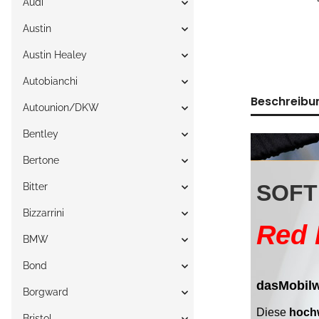
Audi
Austin
Austin Healey
Autobianchi
Beschreibu
Autounion/DKW
Bentley
Bertone
Bitter
Bizzarrini
BMW
Bond
Borgward
Bristol