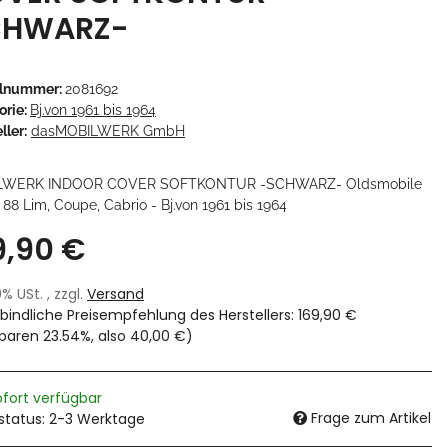
CHWARZ-
elnummer:
2081692
orie:
Bj.von 1961 bis 1964
ller:
dasMOBILWERK GmbH
LWERK INDOOR COVER SOFTKONTUR -SCHWARZ- Oldsmobile
88 Lim, Coupe, Cabrio - Bj.von 1961 bis 1964
9,90 €
19% USt. , zzgl.
Versand
bindliche Preisempfehlung des Herstellers
:
169,90 €
sparen
23.54%
, also
40,00 €
)
ofort verfügbar
Frage zum Artikel
rstatus: 2-3 Werktage