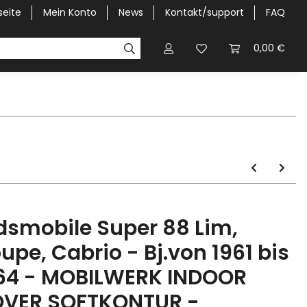
seite
Mein Konto
News
Kontakt/support
FAQ
Pick-Up Car Cover
Halbgaragen / Kapuzen nach Größ
0,00 €
dsmobile Super 88 Lim,
upe, Cabrio - Bj.von 1961 bis
64 - MOBILWERK INDOOR
VER SOFTKONTUR -