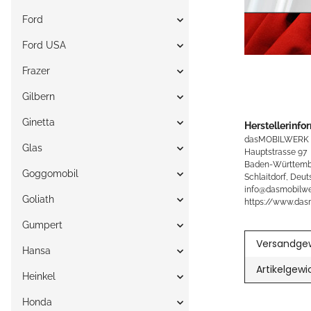
Ford
Ford USA
Frazer
Gilbern
Ginetta
Herstellerinfo
dasMOBILWERK
Glas
Hauptstrasse 97
Baden-Württemb
Goggomobil
Schlaitdorf, Deut
info@dasmobilwe
Goliath
https://www.das
Gumpert
Versandgew
Hansa
Artikelgewi
Heinkel
Honda