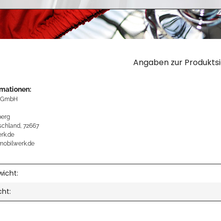
Angaben zur Produktsi
rmationen:
 GmbH
erg
schland, 72667
rk.de
mobilwerk.de
icht:
cht: