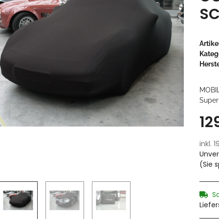
S
Artik
Kateg
Herste
MOBI
Super 
12
inkl. 
Unver
(Sie 
S
Liefe