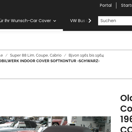
Portal
Start
ür Ihr Wunsch-Car Cover
VW Bus und Van Car Cover
le
Super 88 Lim, Coupe, Cabrio
Bj.von 1961 bis 1964
964 - MOBILWERK INDOOR COVER SOFTKONTUR -SCHWARZ-
Ol
Co
19
CO