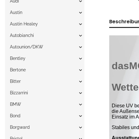
Audi
Austin
Beschreibu
Austin Healey
Autobianchi
Autounion/DKW
Bentley
Bertone
Bitter
Bizzarrini
BMW
Bond
Borgward
Bristol