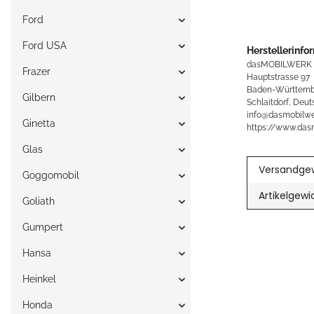
Ford
Ford USA
Herstellerinfo
dasMOBILWERK
Frazer
Hauptstrasse 97
Baden-Württemb
Gilbern
Schlaitdorf, Deut
info@dasmobilwe
Ginetta
https://www.das
Glas
Versandgew
Goggomobil
Artikelgewi
Goliath
Gumpert
Hansa
Heinkel
Honda