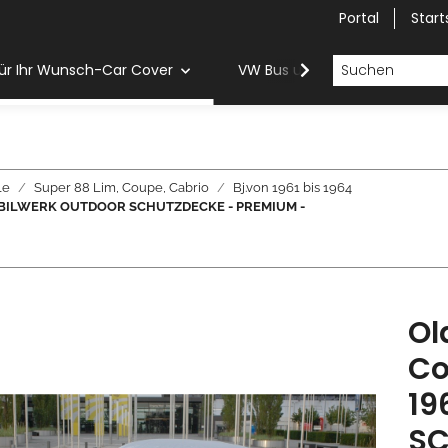
Portal
Start
ür Ihr Wunsch-Car Cover
VW Bus und Van Car Cover
le
Super 88 Lim, Coupe, Cabrio
Bj.von 1961 bis 1964
4 - MOBILWERK OUTDOOR SCHUTZDECKE - PREMIUM -
Ol
Co
19
SC