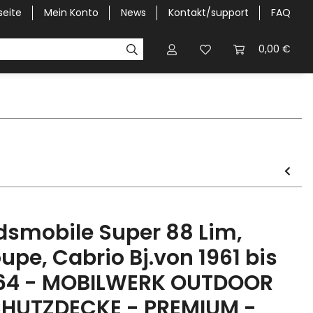
seite
Mein Konto
News
Kontakt/support
FAQ
Pick-Up Car Cover
Halbgaragen / Kapuzen nach Größ
0,00 €
dsmobile Super 88 Lim,
upe, Cabrio Bj.von 1961 bis
64 - MOBILWERK OUTDOOR
HUTZDECKE - PREMIUM -