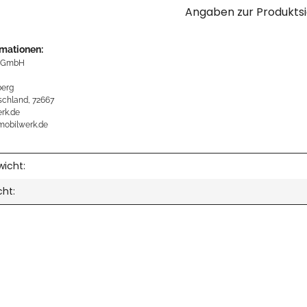
Angaben zur Produktsi
rmationen:
 GmbH
erg
schland, 72667
rk.de
mobilwerk.de
icht:
cht: