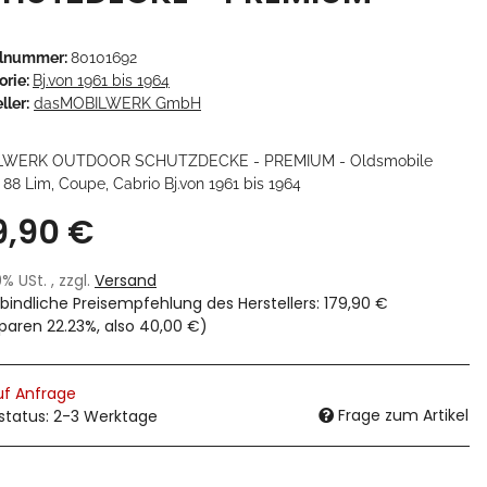
elnummer:
80101692
orie:
Bj.von 1961 bis 1964
ller:
dasMOBILWERK GmbH
LWERK OUTDOOR SCHUTZDECKE - PREMIUM - Oldsmobile
88 Lim, Coupe, Cabrio Bj.von 1961 bis 1964
9,90 €
19% USt. , zzgl.
Versand
bindliche Preisempfehlung des Herstellers
:
179,90 €
sparen
22.23%
, also
40,00 €
)
uf Anfrage
Frage zum Artikel
rstatus: 2-3 Werktage