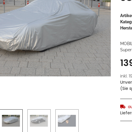
Artik
Kateg
Herste
MOBI
Super 
13
inkl. 
Unver
(Sie 
a
Liefe