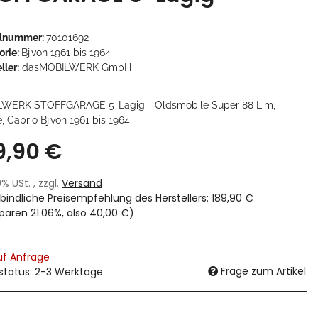
elnummer:
70101692
orie:
Bj.von 1961 bis 1964
ller:
dasMOBILWERK GmbH
WERK STOFFGARAGE 5-Lagig - Oldsmobile Super 88 Lim,
 Cabrio Bj.von 1961 bis 1964
9,90 €
19% USt. , zzgl.
Versand
bindliche Preisempfehlung des Herstellers
:
189,90 €
sparen
21.06%
, also
40,00 €
)
uf Anfrage
Frage zum Artikel
rstatus: 2-3 Werktage