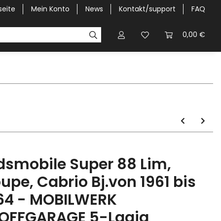
seite
Mein Konto
News
Kontakt/support
FAQ
Pick-Up Car Cover
Halbgaragen / Kapuzen nach Größ
0,00 €
dsmobile Super 88 Lim,
upe, Cabrio Bj.von 1961 bis
64 - MOBILWERK
OFFGARAGE 5-Lagig