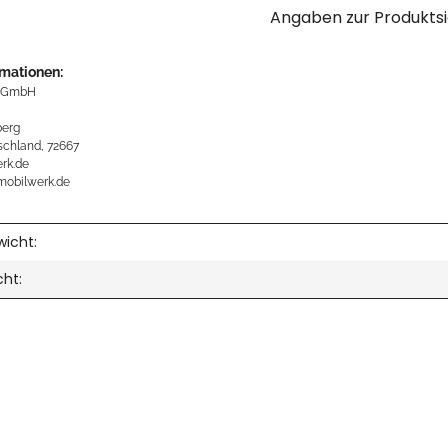
Angaben zur Produktsi
rmationen:
 GmbH
erg
schland, 72667
rk.de
mobilwerk.de
icht:
cht: