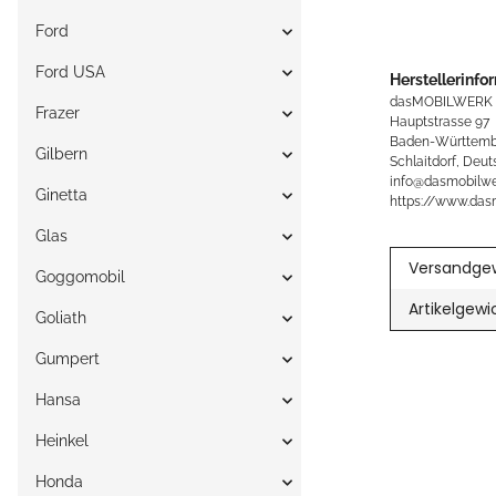
Ford
Ford USA
Herstellerinfo
dasMOBILWERK
Frazer
Hauptstrasse 97
Baden-Württemb
Gilbern
Schlaitdorf, Deut
info@dasmobilwe
Ginetta
https://www.das
Glas
Versandgew
Goggomobil
Artikelgewi
Goliath
Gumpert
Hansa
Heinkel
Honda