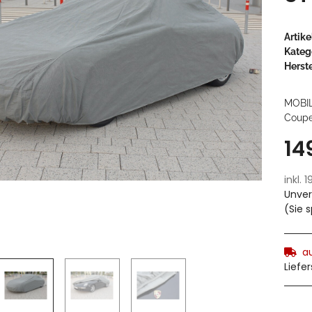
Artik
Kateg
Herste
MOBIL
Coupe,
14
inkl. 
Unver
(Sie 
a
Liefe