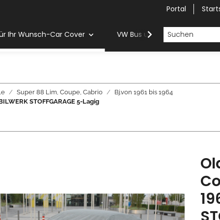
Portal
Start
ür Ihr Wunsch-Car Cover
VW Bus und Van Car Cover
le
Super 88 Lim, Coupe, Cabrio
Bj.von 1961 bis 1964
- MOBILWERK STOFFGARAGE 5-Lagig
Ol
Co
19
ST