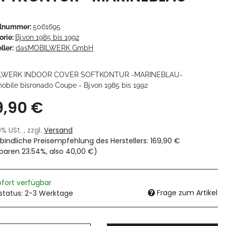
elnummer:
5061695
orie:
Bj.von 1985 bis 1992
ller:
dasMOBILWERK GmbH
LWERK INDOOR COVER SOFTKONTUR -MARINEBLAU-
obile bisronado Coupe - Bj.von 1985 bis 1992
9,90 €
19% USt. , zzgl.
Versand
bindliche Preisempfehlung des Herstellers
:
169,90 €
sparen
23.54%
, also
40,00 €
)
ofort verfügbar
Frage zum Artikel
rstatus: 2-3 Werktage