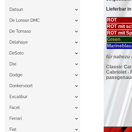
Datsun
De Lorean DMC
De Tomaso
Delahaye
DeSoto
Dixi
Dodge
Donkervoort
Excalibur
Facel
Ferrari
Fiat