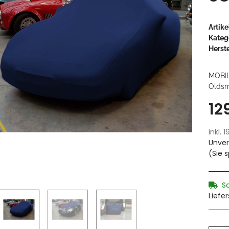
Artik
Kateg
Herste
MOBI
Oldsm
12
inkl. 
Unver
(Sie 
S
Liefe