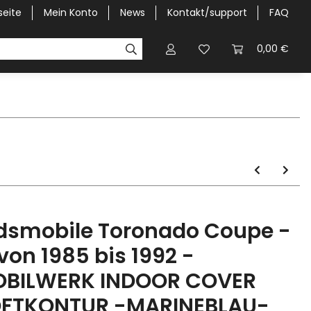
seite
Mein Konto
News
Kontakt/support
FAQ
Pick-Up Car Cover
Halbgaragen / Kapuzen nach Größ
0,00 €
dsmobile Toronado Coupe -
.von 1985 bis 1992 -
BILWERK INDOOR COVER
FTKONTUR -MARINEBLAU-