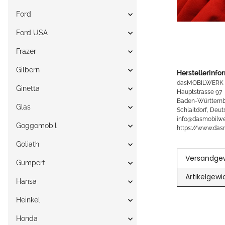
Ford
Ford USA
Frazer
Gilbern
Herstellerinfo
dasMOBILWERK
Ginetta
Hauptstrasse 97
Baden-Württemb
Glas
Schlaitdorf, Deut
info@dasmobilwe
Goggomobil
https://www.das
Goliath
Versandgew
Gumpert
Artikelgewi
Hansa
Heinkel
Honda