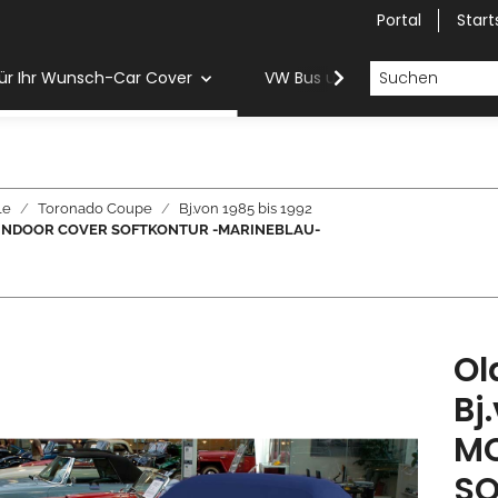
Portal
Start
ür Ihr Wunsch-Car Cover
VW Bus und Van Car Cover
le
Toronado Coupe
Bj.von 1985 bis 1992
WERK INDOOR COVER SOFTKONTUR -MARINEBLAU-
Ol
Bj
MO
SO