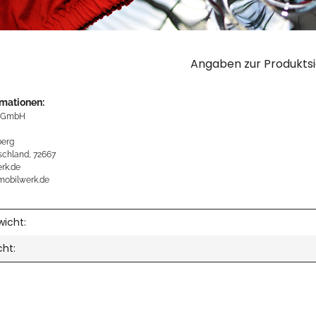
Angaben zur Produktsi
rmationen:
 GmbH
erg
schland, 72667
rk.de
mobilwerk.de
icht:
cht: