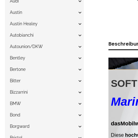
Audi
Austin
Austin Healey
Autobianchi
Beschreibu
Autounion/DKW
Bentley
Bertone
Bitter
Bizzarrini
BMW
Bond
Borgward
Bristol