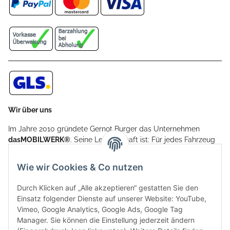
Wir über uns
Im Jahre 2010 gründete Gernot Burger das Unternehmen
dasMOBILWERK®
. Seine Leidenschaft ist: Für jedes Fahrzeug
ein Car Cover anzubieten - passgenau und individuell.
Aufgrund der vielen positiven Kundenrückmeldungen kamen
Wie wir Cookies & Co nutzen
weitere Produkte, wie Reifenschuhe, Hardtopständer hinzu.
Seine Reifenschoner werden in Deutschland produziert und
Durch Klicken auf „Alle akzeptieren“ gestatten Sie den
sind mit hochwertigen Techniken und Materialien gefertigt.
Einsatz folgender Dienste auf unserer Website: YouTube,
Vimeo, Google Analytics, Google Ads, Google Tag
dasMOBILWERK® ist seit der Gründung ein
Manager. Sie können die Einstellung jederzeit ändern
Familienunternehmen, welches sich seit 2010 auf