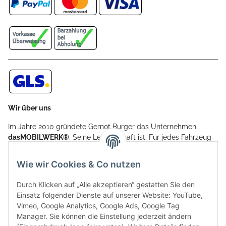
Wir über uns
Im Jahre 2010 gründete Gernot Burger das Unternehmen
dasMOBILWERK®
. Seine Leidenschaft ist: Für jedes Fahrzeug
ein Car Cover anzubieten - passgenau und individuell.
Aufgrund der vielen positiven Kundenrückmeldungen kamen
Wie wir Cookies & Co nutzen
weitere Produkte, wie Reifenschuhe, Hardtopständer hinzu.
Seine Reifenschoner werden in Deutschland produziert und
Durch Klicken auf „Alle akzeptieren“ gestatten Sie den
sind mit hochwertigen Techniken und Materialien gefertigt.
Einsatz folgender Dienste auf unserer Website: YouTube,
Vimeo, Google Analytics, Google Ads, Google Tag
dasMOBILWERK® ist seit der Gründung ein
Manager. Sie können die Einstellung jederzeit ändern
Familienunternehmen, welches sich seit 2010 auf