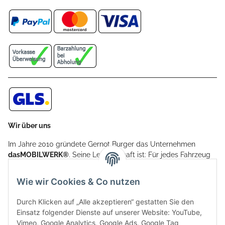
Wir über uns
Im Jahre 2010 gründete Gernot Burger das Unternehmen
dasMOBILWERK®
. Seine Leidenschaft ist: Für jedes Fahrzeug
ein Car Cover anzubieten - passgenau und individuell.
Aufgrund der vielen positiven Kundenrückmeldungen kamen
Wie wir Cookies & Co nutzen
weitere Produkte, wie Reifenschuhe, Hardtopständer hinzu.
Seine Reifenschoner werden in Deutschland produziert und
Durch Klicken auf „Alle akzeptieren“ gestatten Sie den
sind mit hochwertigen Techniken und Materialien gefertigt.
Einsatz folgender Dienste auf unserer Website: YouTube,
Vimeo, Google Analytics, Google Ads, Google Tag