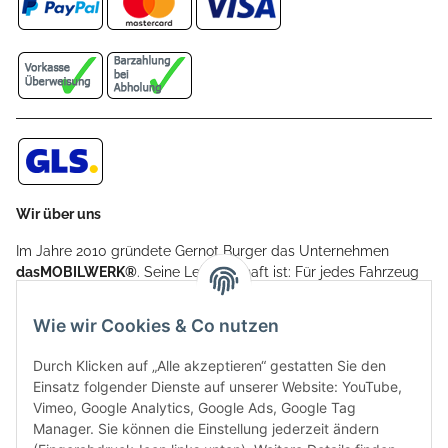
Wir über uns
Im Jahre 2010 gründete Gernot Burger das Unternehmen
dasMOBILWERK®
. Seine Leidenschaft ist: Für jedes Fahrzeug
ein Car Cover anzubieten - passgenau und individuell.
Aufgrund der vielen positiven Kundenrückmeldungen kamen
Wie wir Cookies & Co nutzen
weitere Produkte, wie Reifenschuhe, Hardtopständer hinzu.
Seine Reifenschoner werden in Deutschland produziert und
Durch Klicken auf „Alle akzeptieren“ gestatten Sie den
sind mit hochwertigen Techniken und Materialien gefertigt.
Einsatz folgender Dienste auf unserer Website: YouTube,
Vimeo, Google Analytics, Google Ads, Google Tag
dasMOBILWERK® ist seit der Gründung ein
Manager. Sie können die Einstellung jederzeit ändern
Familienunternehmen, welches sich seit 2010 auf