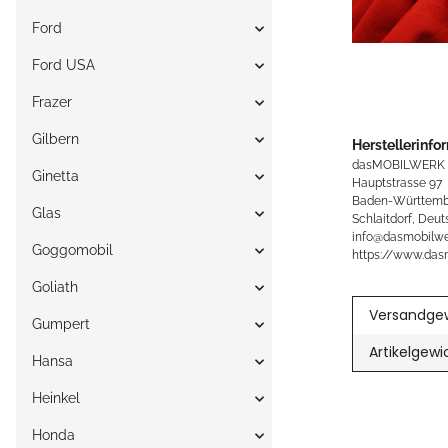
Ford
Ford USA
Frazer
Gilbern
Herstellerinfo
dasMOBILWERK
Ginetta
Hauptstrasse 97
Baden-Württemb
Glas
Schlaitdorf, Deut
info@dasmobilwe
Goggomobil
https://www.das
Goliath
Versandgew
Gumpert
Artikelgewi
Hansa
Heinkel
Honda