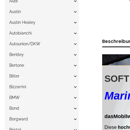
Audi
Austin
Austin Healey
Autobianchi
Beschreibu
Autounion/DKW
Bentley
Bertone
Bitter
Bizzarrini
BMW
Bond
Borgward
Bristol