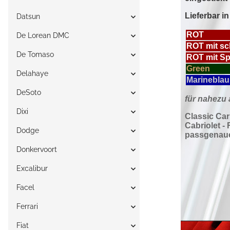
Datsun
De Lorean DMC
De Tomaso
Delahaye
DeSoto
Dixi
Dodge
Donkervoort
Excalibur
Facel
Ferrari
Fiat