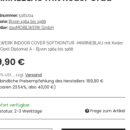
elnummer:
5161724
orie:
Bj.von 1964 bis 1968
ller:
dasMOBILWERK GmbH
LWERK INDOOR COVER SOFTKONTUR -MARINEBLAU mit Keder
Opel Diplomat A - Bj.von 1964 bis 1968
9,90 €
19% USt. , zzgl.
Versand
bindliche Preisempfehlung des Herstellers
:
169,90 €
sparen
23.54%
, also
40,00 €
)
ofort verfügbar
Frage zum Artikel
rstatus: 2-3 Werktage