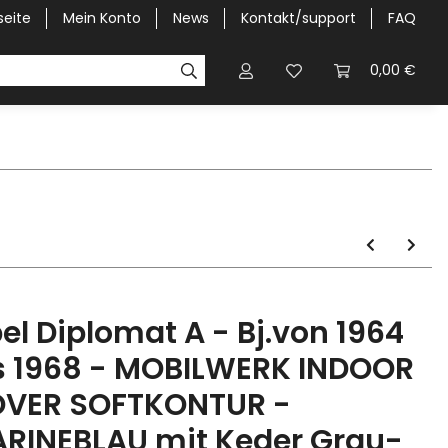
seite
Mein Konto
News
Kontakt/support
FAQ
Pick-Up Car Cover
Halbgaragen / Kapuzen nach Größ
0,00 €
el Diplomat A - Bj.von 1964
s 1968 - MOBILWERK INDOOR
VER SOFTKONTUR -
RINEBLAU mit Keder Grau-