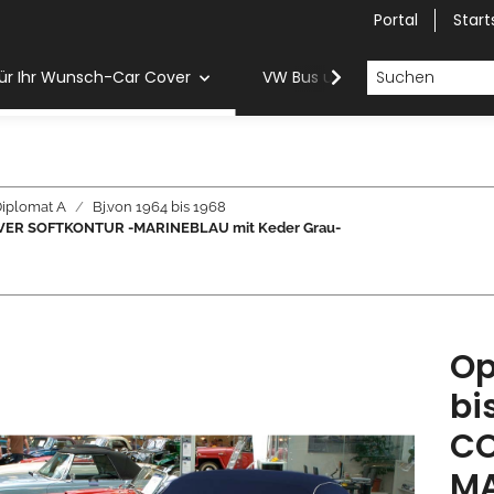
Portal
Start
ür Ihr Wunsch-Car Cover
VW Bus und Van Car Cover
iplomat A
Bj.von 1964 bis 1968
 COVER SOFTKONTUR -MARINEBLAU mit Keder Grau-
Op
bi
CO
MA