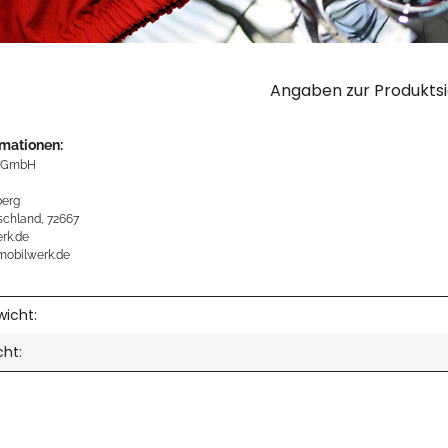
Angaben zur Produktsi
rmationen:
 GmbH
erg
schland, 72667
rk.de
mobilwerk.de
icht:
cht: