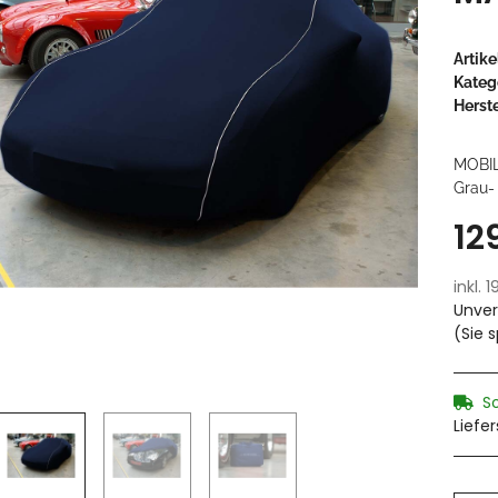
Artik
Kateg
Herste
MOBI
Grau- 
12
inkl. 
Unver
(Sie 
S
Liefe