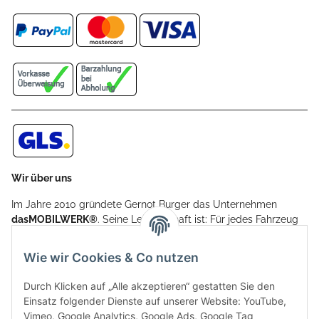
Wir über uns
Im Jahre 2010 gründete Gernot Burger das Unternehmen
dasMOBILWERK®
. Seine Leidenschaft ist: Für jedes Fahrzeug
ein Car Cover anzubieten - passgenau und individuell.
Aufgrund der vielen positiven Kundenrückmeldungen kamen
Wie wir Cookies & Co nutzen
weitere Produkte, wie Reifenschuhe, Hardtopständer hinzu.
Seine Reifenschoner werden in Deutschland produziert und
Durch Klicken auf „Alle akzeptieren“ gestatten Sie den
sind mit hochwertigen Techniken und Materialien gefertigt.
Einsatz folgender Dienste auf unserer Website: YouTube,
Vimeo, Google Analytics, Google Ads, Google Tag