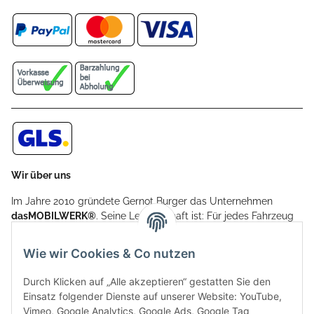
Wir über uns
Im Jahre 2010 gründete Gernot Burger das Unternehmen
dasMOBILWERK®
. Seine Leidenschaft ist: Für jedes Fahrzeug
ein Car Cover anzubieten - passgenau und individuell.
Aufgrund der vielen positiven Kundenrückmeldungen kamen
Wie wir Cookies & Co nutzen
weitere Produkte, wie Reifenschuhe, Hardtopständer hinzu.
Seine Reifenschoner werden in Deutschland produziert und
Durch Klicken auf „Alle akzeptieren“ gestatten Sie den
sind mit hochwertigen Techniken und Materialien gefertigt.
Einsatz folgender Dienste auf unserer Website: YouTube,
Vimeo, Google Analytics, Google Ads, Google Tag