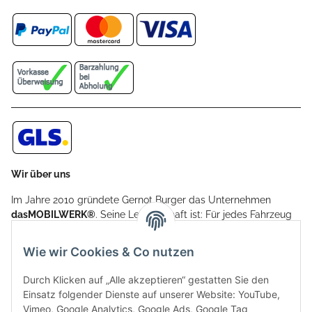
Wir über uns
Im Jahre 2010 gründete Gernot Burger das Unternehmen
dasMOBILWERK®
. Seine Leidenschaft ist: Für jedes Fahrzeug
ein Car Cover anzubieten - passgenau und individuell.
Aufgrund der vielen positiven Kundenrückmeldungen kamen
Wie wir Cookies & Co nutzen
weitere Produkte, wie Reifenschuhe, Hardtopständer hinzu.
Seine Reifenschoner werden in Deutschland produziert und
Durch Klicken auf „Alle akzeptieren“ gestatten Sie den
sind mit hochwertigen Techniken und Materialien gefertigt.
Einsatz folgender Dienste auf unserer Website: YouTube,
Vimeo, Google Analytics, Google Ads, Google Tag