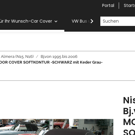
Portal
Start
ür Ihr Wunsch-Car Cover
VW Bus und Van Car Cover
Almera (N15, N16)
Bj.von 1995 bis 2006
K INDOOR COVER SOFTKONTUR -SCHWARZ mit Keder Grau-
Ni
Bj
MO
SO