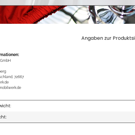
Angaben zur Produktsi
rmationen:
 GmbH
erg
schland, 72667
rk.de
mobilwerk.de
icht:
cht: