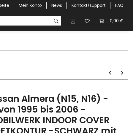
seite
Mein Konto
News
Kontakt/support
FAQ
Pick-Up Car Cover
Halbgaragen / Kapuzen nach Größ
0,00 €
ssan Almera (N15, N16) -
.von 1995 bis 2006 -
BILWERK INDOOR COVER
FTKONTUR -SCHWARZ mit