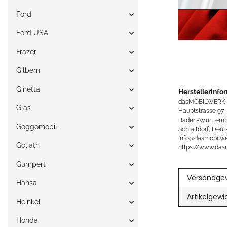
Ford
Ford USA
Frazer
Gilbern
Ginetta
Herstellerinfo
dasMOBILWERK
Glas
Hauptstrasse 97
Baden-Württemb
Goggomobil
Schlaitdorf, Deut
info@dasmobilwe
Goliath
https://www.das
Gumpert
Versandgew
Hansa
Artikelgewi
Heinkel
Honda