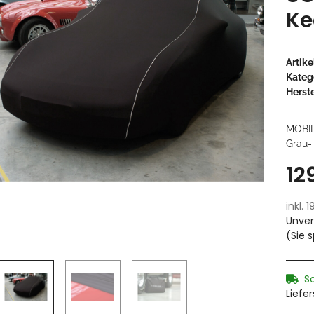
Ke
Artik
Kateg
Herste
MOBI
Grau- 
12
inkl. 
Unver
(Sie 
S
Liefe