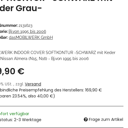
der Grau-
elnummer:
2131623
orie:
Bj.von 1995 bis 2006
ller:
dasMOBILWERK GmbH
LWERK INDOOR COVER SOFTKONTUR -SCHWARZ mit Keder
Nissan Almera (N15, N16) - Bj.von 1995 bis 2006
9,90 €
19% USt. , zzgl.
Versand
bindliche Preisempfehlung des Herstellers
:
169,90 €
sparen
23.54%
, also
40,00 €
)
ofort verfügbar
Frage zum Artikel
rstatus: 2-3 Werktage