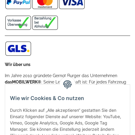
Wir über uns
Im Jahre 2010 gründete Gernot Burger das Unternehmen
dasMOBILWERK®
. Seine Leidenschaft ist: Für jedes Fahrzeug
ein Car Cover anzubieten - passgenau und individuell.
Aufgrund der vielen positiven Kundenrückmeldungen kamen
Wie wir Cookies & Co nutzen
weitere Produkte, wie Reifenschuhe, Hardtopständer hinzu.
Seine Reifenschoner werden in Deutschland produziert und
Durch Klicken auf „Alle akzeptieren“ gestatten Sie den
sind mit hochwertigen Techniken und Materialien gefertigt.
Einsatz folgender Dienste auf unserer Website: YouTube,
Vimeo, Google Analytics, Google Ads, Google Tag
dasMOBILWERK® ist seit der Gründung ein
Manager. Sie können die Einstellung jederzeit ändern
Familienunternehmen, welches sich seit 2010 auf