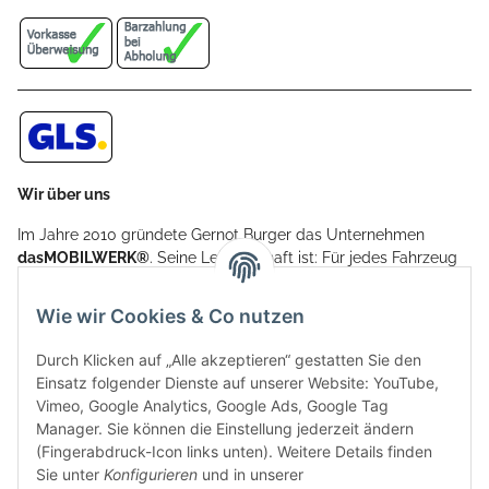
Wir über uns
Im Jahre 2010 gründete Gernot Burger das Unternehmen
dasMOBILWERK®
. Seine Leidenschaft ist: Für jedes Fahrzeug
ein Car Cover anzubieten - passgenau und individuell.
Aufgrund der vielen positiven Kundenrückmeldungen kamen
Wie wir Cookies & Co nutzen
weitere Produkte, wie Reifenschuhe, Hardtopständer hinzu.
Seine Reifenschoner werden in Deutschland produziert und
Durch Klicken auf „Alle akzeptieren“ gestatten Sie den
sind mit hochwertigen Techniken und Materialien gefertigt.
Einsatz folgender Dienste auf unserer Website: YouTube,
Vimeo, Google Analytics, Google Ads, Google Tag
dasMOBILWERK® ist seit der Gründung ein
Manager. Sie können die Einstellung jederzeit ändern
Familienunternehmen, welches sich seit 2010 auf
(Fingerabdruck-Icon links unten). Weitere Details finden
Wachstumskurs befindet. Hier haben Sie zu den üblichen
Sie unter
Konfigurieren
und in unserer
Geschäftszeiten immer einen persönlichen Ansprechpartner,