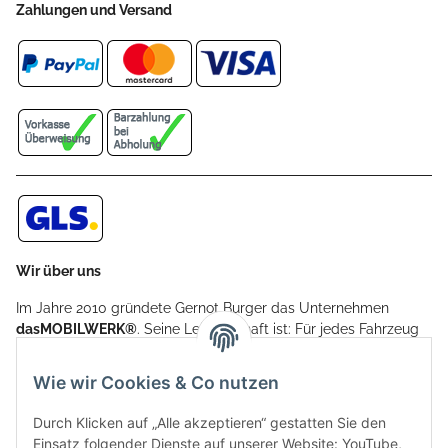
Zahlungen und Versand
Wir über uns
Im Jahre 2010 gründete Gernot Burger das Unternehmen
dasMOBILWERK®
. Seine Leidenschaft ist: Für jedes Fahrzeug
ein Car Cover anzubieten - passgenau und individuell.
Aufgrund der vielen positiven Kundenrückmeldungen kamen
Wie wir Cookies & Co nutzen
weitere Produkte, wie Reifenschuhe, Hardtopständer hinzu.
Seine Reifenschoner werden in Deutschland produziert und
Durch Klicken auf „Alle akzeptieren“ gestatten Sie den
sind mit hochwertigen Techniken und Materialien gefertigt.
Einsatz folgender Dienste auf unserer Website: YouTube,