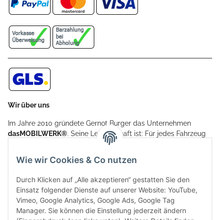
Wir über uns
Im Jahre 2010 gründete Gernot Burger das Unternehmen
dasMOBILWERK®
. Seine Leidenschaft ist: Für jedes Fahrzeug
ein Car Cover anzubieten - passgenau und individuell.
Aufgrund der vielen positiven Kundenrückmeldungen kamen
Wie wir Cookies & Co nutzen
weitere Produkte, wie Reifenschuhe, Hardtopständer hinzu.
Seine Reifenschoner werden in Deutschland produziert und
Durch Klicken auf „Alle akzeptieren“ gestatten Sie den
sind mit hochwertigen Techniken und Materialien gefertigt.
Einsatz folgender Dienste auf unserer Website: YouTube,
Vimeo, Google Analytics, Google Ads, Google Tag
dasMOBILWERK® ist seit der Gründung ein
Manager. Sie können die Einstellung jederzeit ändern
Familienunternehmen, welches sich seit 2010 auf